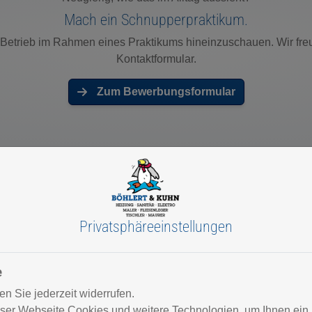
Mach ein Schnupperpraktikum.
en Betrieb im Rahmen eines Praktikums hineinzuschauen. Wir f
Kontaktformular.
Zum Bewerbungsformular
Mit Kopf & Händen arbeiten.
Privatsphäre­einstellungen
e
n Sie jederzeit widerrufen.
ser Webseite Cookies und weitere Technologien, um Ihnen ein