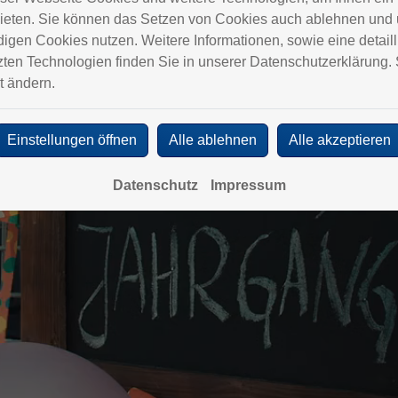
ieten. Sie können das Setzen von Cookies auch ablehnen und u
gen Cookies nutzen. Weitere Informationen, sowie eine detailli
ten Technologien finden Sie in unserer Datenschutzerklärung. 
t ändern.
Einstellungen öffnen
Alle ablehnen
Alle akzeptieren
Datenschutz
Impressum