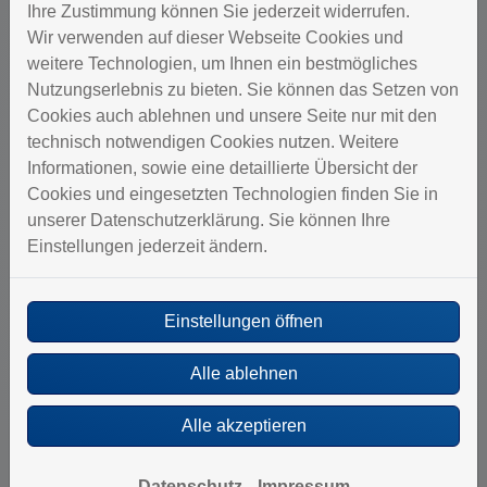
Sie wollen sicher sein, dass Ihr
Ihre Zustimmung können Sie jederzeit widerrufen.
Trinkwasser immer sauber ist oder
Wir verwenden auf dieser Webseite Cookies und
möchten Ihren Wasserverbrauch
weitere Technologien, um Ihnen ein bestmögliches
optimieren? Dann sprechen Sie mit
Nutzungserlebnis zu bieten. Sie können das Setzen von
Böhlert & Kuhn GmbH.
Cookies auch ablehnen und unsere Seite nur mit den
technisch notwendigen Cookies nutzen. Weitere
Weiterlesen
Informationen, sowie eine detaillierte Übersicht der
Cookies und eingesetzten Technologien finden Sie in
unserer Datenschutzerklärung. Sie können Ihre
Einstellungen jederzeit ändern.
Einstellungen öffnen
Alle ablehnen
Alle akzeptieren
Datenschutz
Impressum