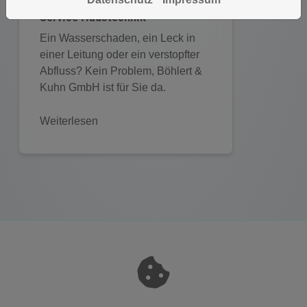
Service Haustechnik
Ein Wasserschaden, ein Leck in
einer Leitung oder ein verstopfter
Abfluss? Kein Problem, Böhlert &
Kuhn GmbH ist für Sie da.
Weiterlesen